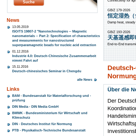
Connectivity for li
GB/Z 179-2026
恒定湿热（
News
Damp heat, steady 
13.05.2019
ISO/TS 19807-2 "Nanotechnologies -- Magnetic
GB/Z 193-2026
nanomaterials -- Part 2: Specification of characteristics
天基遥感即
and measurements for nanostructured
End-to-End transmi
superparamagnetic beads for nucleic acid extraction
01.12.2016
Industrie 4.0: Deutsch-Chinesische Zusammenarbeit
nimmt Fahrt auf
Deutsch-
15.11.2016
Deutsch-chinesisches Seminar in Chengdu
Normun
alle News
Über die 
Links
BAM - Bundesanstalt für Materialforschung und -
Der Deutsch
prüfung
DIN Media - DIN Media GmbH
Koordinatio
BMWK - Bundesministerium für Wirtschaft und
Handelsmin
Klimschutz
Wirtschafts
DIN - Deutsches Institut für Normung
Investition
PTB - Physikalisch-Technische Bundesanstalt