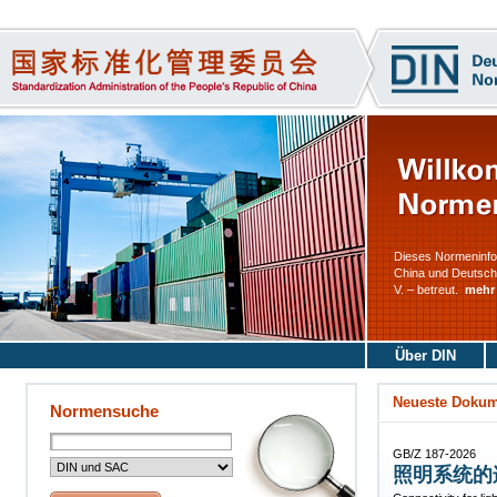
Dieses Normeninfo
China und Deutschl
V. – betreut.
mehr
Über DIN
Neueste Doku
Normensuche
GB/Z 187-2026
照明系统的