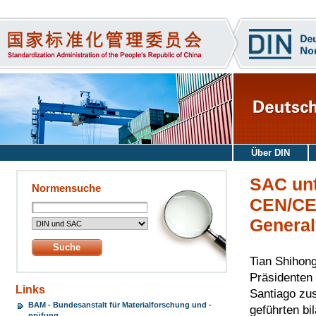
Über DIN
SAC unt
Normensuche
CEN/CE
Genera
Tian Shihon
Präsidenten
Links
Santiago zu
BAM - Bundesanstalt für Materialforschung und -
geführten bi
prüfung