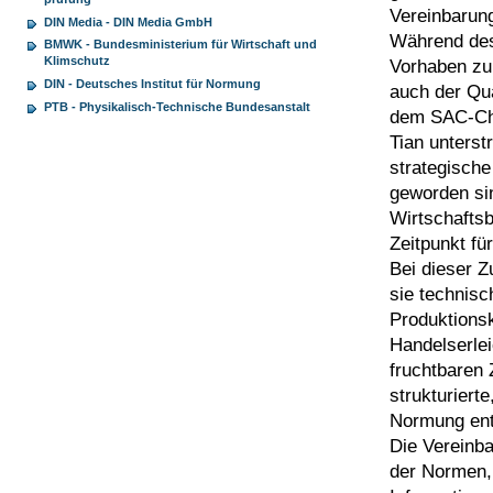
Vereinbarun
DIN Media - DIN Media GmbH
Während des
BMWK - Bundesministerium für Wirtschaft und
Klimschutz
Vorhaben zu
DIN - Deutsches Institut für Normung
auch der Qua
PTB - Physikalisch-Technische Bundesanstalt
dem SAC-Che
Tian unterst
strategische
geworden sin
Wirtschafts
Zeitpunkt fü
Bei dieser 
sie technisc
Produktionsk
Handelserlei
fruchtbaren
strukturiert
Normung ent
Die Vereinb
der Normen,