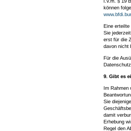
i.V.m. § 19 
können folg
www.bfdi.bun
Eine erteilt
Sie jederzei
erst für die
davon nicht 
Für die Ausü
Datenschutz
9. Gibt es e
Im Rahmen u
Beantwortun
Sie diejenig
Geschäftsbez
damit verbun
Erhebung wir
Regel den A