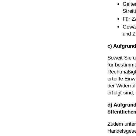
Gelte
Streit
Für Z
Gewäh
und Z
c) Aufgrund
Soweit Sie 
für bestimmt
Rechtmäßigke
erteilte Ein
der Widerruf
erfolgt sind,
d) Aufgrund
öffentliche
Zudem unterl
Handelsgese