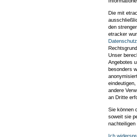
Informatione
Die mit etr
ausschließli
den strenge
etracker wur
Datenschutz
Rechtsgrundl
Unser berech
Angebotes u
besonders wi
anonymisier
eindeutigen,
andere Verw
an Dritte erf
Sie können 
soweit sie p
nachteiligen
Ich widersp