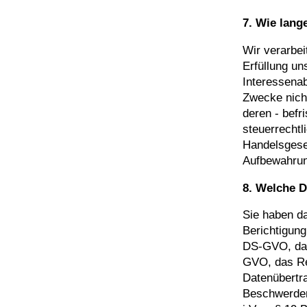
7. Wie lang
Wir verarbei
Erfüllung un
Interessenab
Zwecke nicht
deren - befr
steuerrechtl
Handelsgese
Aufbewahrun
8. Welche D
Sie haben d
Berichtigung
DS-GVO, das
GVO, das Re
Datenübertra
Beschwerder