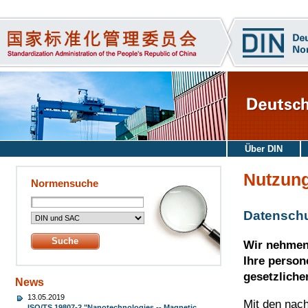
Über DIN
Nutzun
Normensuche
Datenschu
Wir nehmen 
Ihre person
gesetzliche
News
13.05.2019
Mit den nach
ISO/TS 19807-2 "Nanotechnologies -- Magnetic