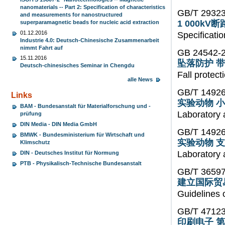
nanomaterials -- Part 2: Specification of characteristics
GB/T 2932
and measurements for nanostructured
1 000k
superparamagnetic beads for nucleic acid extraction
01.12.2016
Specificatio
Industrie 4.0: Deutsch-Chinesische Zusammenarbeit
nimmt Fahrt auf
GB 24542-
15.11.2016
坠落防护 
Deutsch-chinesisches Seminar in Chengdu
Fall protect
alle News
GB/T 14926
Links
实验动物 
BAM - Bundesanstalt für Materialforschung und -
Laboratory 
prüfung
DIN Media - DIN Media GmbH
GB/T 14926
BMWK - Bundesministerium für Wirtschaft und
实验动物 
Klimschutz
Laboratory
DIN - Deutsches Institut für Normung
PTB - Physikalisch-Technische Bundesanstalt
GB/T 3659
建立国际贸
Guidelines 
GB/T 47123
印刷电子 