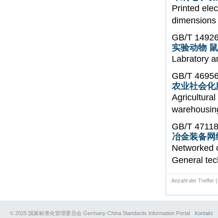
Printed ele
dimensions
GB/T 14926
实验动物 
Labratory a
GB/T 4695
农业社会化
Agricultural
warehousing
GB/T 47118
冶金装备网
Networked c
General tec
Anzahl der Treffer 
© 2025 国家标准化管理委员会 Germany-China Standards Information Portal
Kontakt