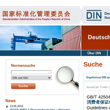
Über DIN
Suche
Normensuche
Ergebnisse DIN a
Anzahl der Treffer 
GB/T 4250
News
消费者保证
13.05.2019
Guidelines 
ISO/TS 19807-2 "Nanotechnologies -- Magnetic